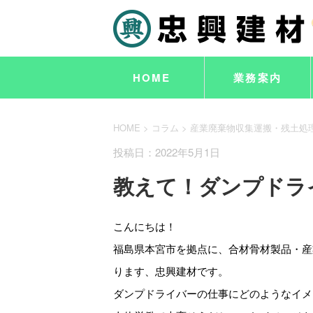
HOME
業務案内
HOME
>
コラム
>
産業廃棄物収集運搬・残土処
投稿日：2022年5月1日
教えて！ダンプドラ
こんにちは！
福島県本宮市を拠点に、合材骨材製品・産
ります、忠興建材です。
ダンプドライバーの仕事にどのようなイメ